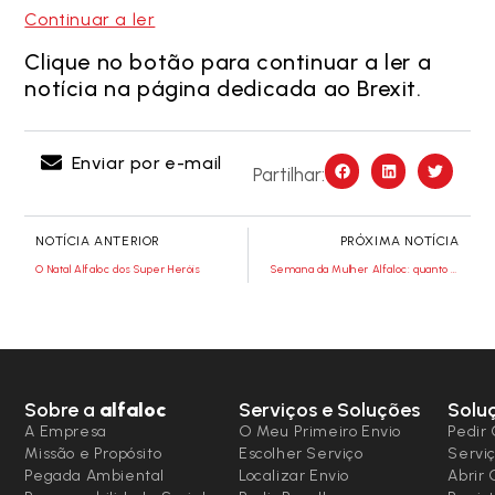
Continuar a ler
Clique no botão para continuar a ler a
notícia na página dedicada ao Brexit.
Enviar por e-mail
Partilhar:
NOTÍCIA ANTERIOR
PRÓXIMA NOTÍCIA
O Natal Alfaloc dos Super Heróis
Semana da Mulher Alfaloc: quanto é o Tempo?
Sobre a
alfaloc
Serviços e Soluções
Solu
A Empresa
O Meu Primeiro Envio
Pedir 
Missão e Propósito
Escolher Serviço
Serviç
Pegada Ambiental
Localizar Envio
Abrir