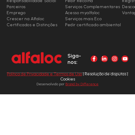
Responsabilidade Social
Pedir Recolha
Regist
Parceiros
Serviços Complementares
Desco
Emprego
Acesso myalfaloc
Vanta
Crescer na Alfaloc
Serviços mais Eco
Certificados e Distinções
Pedir certificado ambiental
Siga-
nos:
Política de Privacidade e Termos de Uso
| Resolução de disputas |
Cookies
Desenvolvido por
Brand by Difference