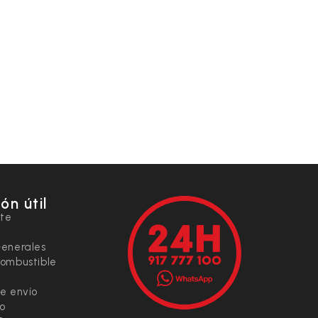
ón útil
nte
Generales
combustible
e envío
io