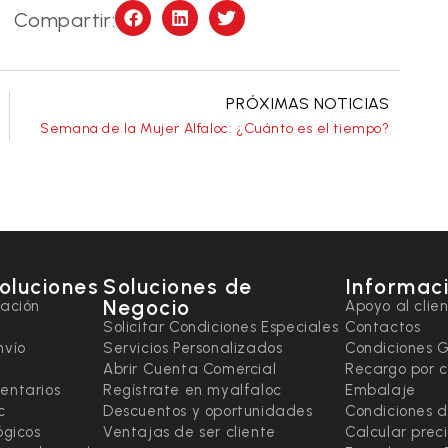
Compartir:
PRÓXIMAS NOTICIAS
Semana de la Mujer Alfaloc: ¿Cuánto es el tiempo?
soluciones
Soluciones de
Informaci
Negocio
tación
Apoyo al clie
Solicitar Condiciones Especiales
Contactos
nvío
Servicios Personalizados
Condiciones 
Abrir Cuenta Comercial
Recargo por 
entarios
Regístrate en myalfaloc
Embalaje
c
Descuentos y oportunidades
Condiciones d
ógicos
Ventajas de ser cliente
Calcular prec