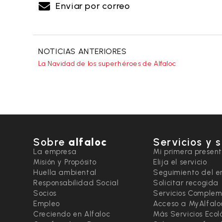
Enviar por correo
NOTICIAS ANTERIORES
La Navidad de los superhéroes de Alfaloc
Sobre
alfaloc
Servicios y 
La empresa
Mi primera presen
Misión y Propósito
Elija el servicio
Huella ambiental
Seguimiento del e
Responsabilidad Social
Solicitar recogida
Socios
Servicios Complem
Empleo
Acceso a MyAlfalo
Creciendo en Alfaloc
Más Servicios Ecol