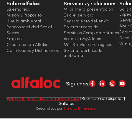
Sobre
alfaloc
Servicios y soluciones
Solu
La empresa
Mi primera presentación
Solici
Espec
Misión y Propósito
Elija el servicio
Servic
Huella ambiental
Seguimiento del envío
Abrir
Responsabilidad Social
Solicitar recogida
Regíst
Socios
Servicios Complementarios
Descu
Empleo
Acceso a MyAlfaloc
Ventaj
Creciendo en Alfaloc
Más Servicios Ecológicos
Certificados y Distinciones
Solicitar certificado
ambiental
Síguenos:
Política de privacidad y términos de uso
| Resolución de disputas |
Galletas
Desarrollado por
Brand by Difference