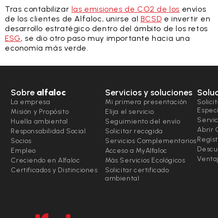
Tras contabilizar
las emisiones de CO2 de los
envíos
de los clientes de Alfaloc, unirse al
BCSD
e invertir en
desarrollo estratégico dentro del ámbito de los retos
ESG
, se dio otro paso muy importante hacia una
economía más verde.
Sobre
alfaloc
Servicios y soluciones
Solu
La empresa
Mi primera presentación
Solici
Espec
Misión y Propósito
Elija el servicio
Servic
Huella ambiental
Seguimiento del envío
Abrir
Responsabilidad Social
Solicitar recogida
Regíst
Socios
Servicios Complementarios
Descu
Empleo
Acceso a MyAlfaloc
Ventaj
Creciendo en Alfaloc
Más Servicios Ecológicos
Certificados y Distinciones
Solicitar certificado
ambiental