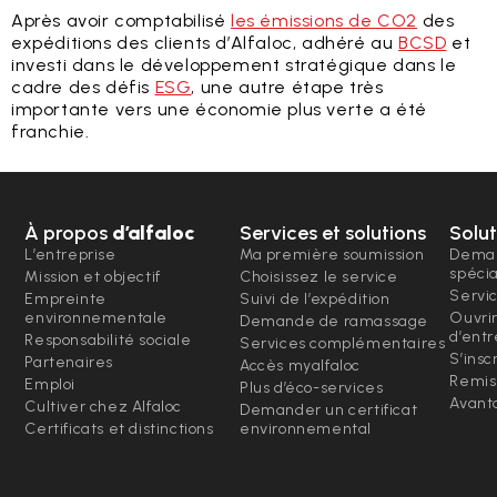
Après avoir comptabilisé
les émissions de CO2
des
expéditions des clients d’Alfaloc, adhéré au
BCSD
et
investi dans le développement stratégique dans le
cadre des défis
ESG
, une autre étape très
importante vers une économie plus verte a été
franchie.
À propos
d’alfaloc
Services et solutions
Solut
L’entreprise
Ma première soumission
Deman
spéci
Mission et objectif
Choisissez le service
Servi
Empreinte
Suivi de l’expédition
environnementale
Ouvri
Demande de ramassage
d’entr
Responsabilité sociale
Services complémentaires
S’insc
Partenaires
Accès myalfaloc
Remis
Emploi
Plus d’éco-services
Avanta
Cultiver chez Alfaloc
Demander un certificat
Certificats et distinctions
environnemental