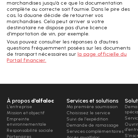
marchandises jusqu’à ce que la documentation
complète ou correcte soit fournie. Dans le pire des
cas, la douane décide de retourner vos
marchandises. Cela peut arriver si votre
destinataire ne dispose pas d’une licence
d’importation de vin, par exemple.
Vous pouvez consulter les réponses à d’autres
questions fréquemment posées sur les documents
de transport nécessaires sur
la page officielle du
Portail financier.
À propos
d’alfaloc
Services et solutions
Solut
L’entreprise
Ma première soumission
Deman
spéci
Mission et objectif
Choisissez le service
Servi
Empreinte
Suivi de l’expédition
environnementale
Ouvri
Demande de ramassage
d’entr
Responsabilité sociale
Services complémentaires
S’insc
Partenaires
Accès myalfaloc