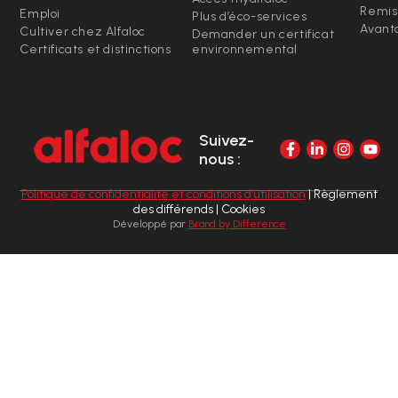
Remis
Emploi
Plus d’éco-services
Avanta
Cultiver chez Alfaloc
Demander un certificat
Certificats et distinctions
environnemental
Suivez-
nous :
Politique de confidentialité et conditions d’utilisation
| Règlement
des différends | Cookies
Développé par
Brand by Difference