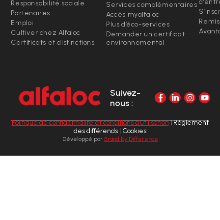
d’entr
Responsabilité sociale
Services complémentaires
S’insc
Partenaires
Accès myalfaloc
Remis
Emploi
Plus d’éco-services
Avanta
Cultiver chez Alfaloc
Demander un certificat
Certificats et distinctions
environnemental
Suivez-
nous :
Politique de confidentialité et conditions d’utilisation
| Règlement
des différends | Cookies
Développé par
Brand by Difference