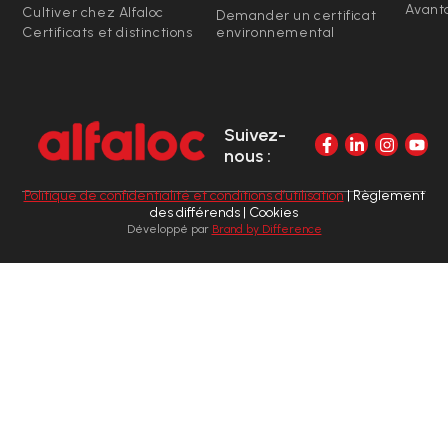
Avanta
Cultiver chez Alfaloc
Demander un certificat
Certificats et distinctions
environnemental
Suivez-
nous :
Politique de confidentialité et conditions d’utilisation
| Règlement
des différends | Cookies
Développé par
Brand by Difference