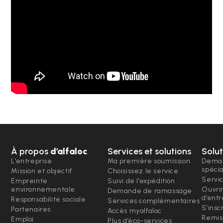
À propos
d’alfaloc
Services et solutions
Solut
L’entreprise
Ma première soumission
Deman
spéci
Mission et objectif
Choisissez le service
Servi
Empreinte
Suivi de l’expédition
environnementale
Ouvri
Demande de ramassage
d’entr
Responsabilité sociale
Services complémentaires
S’insc
Partenaires
Accès myalfaloc
Remis
Emploi
Plus d’éco-services