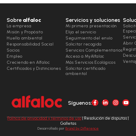
Sobre
alfaloc
Servicios y soluciones
Solu
La empresa
Mi primera presentación
Solici
Espec
Misión y Propósito
Elija el servicio
Servic
Huella ambiental
Seguimiento del envío
Abrir
Responsabilidad Social
Solicitar recogida
Regíst
Socios
Servicios Complementarios
Descu
Empleo
Acceso a MyAlfaloc
Ventaj
Creciendo en Alfaloc
Más Servicios Ecológicos
Certificados y Distinciones
Solicitar certificado
ambiental
Síguenos:
Política de privacidad y términos de uso
| Resolución de disputas |
Galletas
Desarrollado por
Brand by Difference