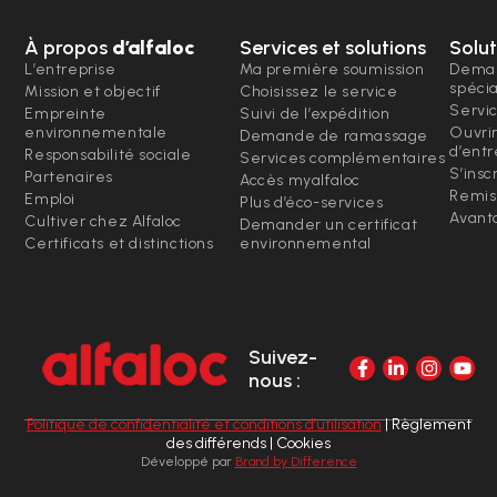
À propos
d’alfaloc
Services et solutions
Solut
L’entreprise
Ma première soumission
Deman
spéci
Mission et objectif
Choisissez le service
Servi
Empreinte
Suivi de l’expédition
environnementale
Ouvri
Demande de ramassage
d’entr
Responsabilité sociale
Services complémentaires
S’insc
Partenaires
Accès myalfaloc
Remis
Emploi
Plus d’éco-services
Avanta
Cultiver chez Alfaloc
Demander un certificat
Certificats et distinctions
environnemental
Suivez-
nous :
Politique de confidentialité et conditions d’utilisation
| Règlement
des différends | Cookies
Développé par
Brand by Difference