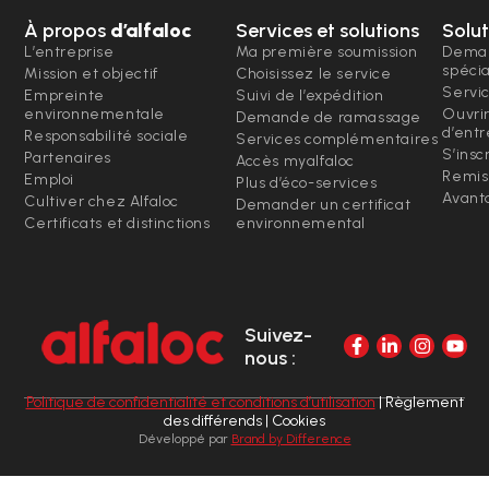
À propos
d’alfaloc
Services et solutions
Solut
L’entreprise
Ma première soumission
Deman
spéci
Mission et objectif
Choisissez le service
Servi
Empreinte
Suivi de l’expédition
environnementale
Ouvri
Demande de ramassage
d’entr
Responsabilité sociale
Services complémentaires
S’insc
Partenaires
Accès myalfaloc
Remis
Emploi
Plus d’éco-services
Avanta
Cultiver chez Alfaloc
Demander un certificat
Certificats et distinctions
environnemental
Suivez-
nous :
Politique de confidentialité et conditions d’utilisation
| Règlement
des différends | Cookies
Développé par
Brand by Difference