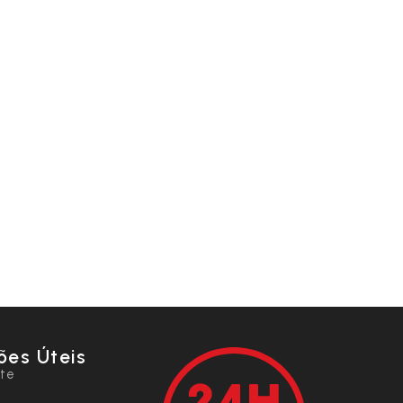
ões Úteis
nte