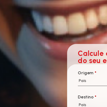
Calcule 
do seu 
Origem
*
País
Destino
*
País