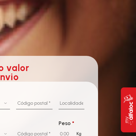
o valor
envio
Peso
*
Kg