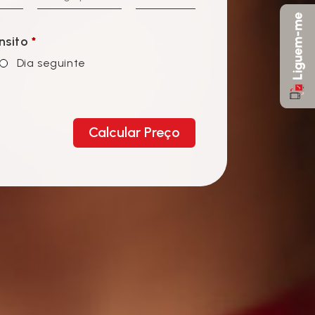
nsito
*
Dia seguinte
Calcular Preço