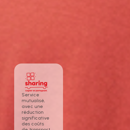
Service
mutualisé,
avec une
réduction
significative
des coûts
de transport