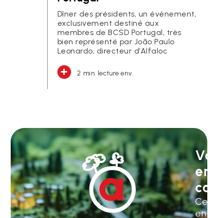
Dîner des présidents, un événement,
exclusivement destiné aux
membres de BCSD Portugal, très
bien représenté par João Paulo
Leonardo, directeur d’Alfaloc
2 min. lecture env.
Vot
em
co
Cert
envi