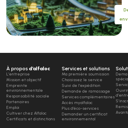
D
env
À propos
d’alfaloc
Services et solutions
Solut
L’entreprise
Ma première soumission
Deman
spéci
Mission et objectif
Choisissez le service
Servi
Empreinte
Suivi de l’expédition
environnementale
Ouvri
Demande de ramassage
d’entr
Responsabilité sociale
Services complémentaires
S’insc
Partenaires
Accès myalfaloc
Remis
Emploi
Plus d’éco-services
Avanta
Cultiver chez Alfaloc
Demander un certificat
Certificats et distinctions
environnemental