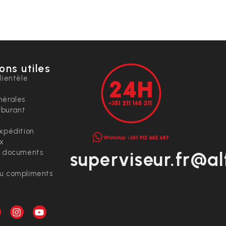
ons utiles
lientèle
nérales
rburant
expédition
ix
t documents
superviseur.fr@al
ou compliments