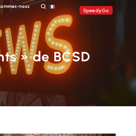
 sommes-nous
SpeedyGo
ents » de BCSD