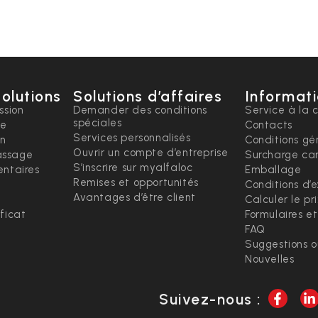
solutions
Solutions d’affaires
Informati
ssion
Demander des conditions
Service à la c
spéciales
ce
Contacts
Services personnalisés
on
Conditions gé
Ouvrir un compte d’entreprise
ssage
Surcharge ca
S’inscrire sur myalfaloc
ntaires
Emballage
Remises et opportunités
Conditions d’
Avantages d’être client
Calculer le pr
ficat
Formulaires e
FAQ
Suggestions 
Nouvelles
Suivez-nous :