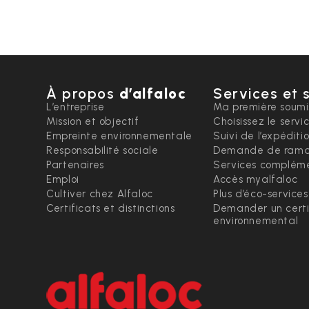
À propos
d’alfaloc
Services et 
L’entreprise
Ma première soumi
Mission et objectif
Choisissez le servi
Empreinte environnementale
Suivi de l’expéditi
Responsabilité sociale
Demande de rama
Partenaires
Services compléme
Emploi
Accès myalfaloc
Cultiver chez Alfaloc
Plus d’éco-services
Certificats et distinctions
Demander un certi
environnemental