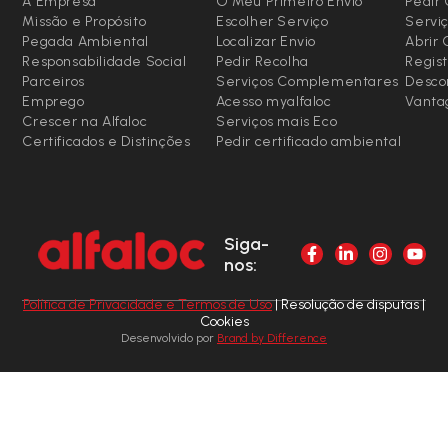
A Empresa
O Meu Primeiro Envio
Pedir 
Missão e Propósito
Escolher Serviço
Serviç
Pegada Ambiental
Localizar Envio
Abrir
Responsabilidade Social
Pedir Recolha
Regist
Parceiros
Serviços Complementares
Desco
Emprego
Acesso myalfaloc
Vanta
Crescer na Alfaloc
Serviços mais Eco
Certificados e Distinções
Pedir certificado ambiental
Siga-
nos:
Política de Privacidade e Termos de Uso
| Resolução de disputas |
Cookies
Desenvolvido por
Brand by Difference