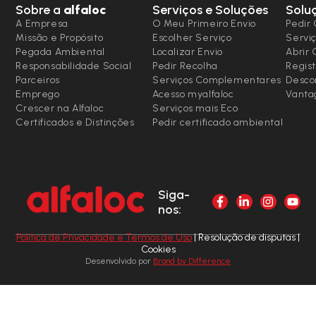
Sobre a
alfaloc
Serviços e Soluções
Solu
A Empresa
O Meu Primeiro Envio
Pedir 
Missão e Propósito
Escolher Serviço
Serviç
Pegada Ambiental
Localizar Envio
Abrir
Responsabilidade Social
Pedir Recolha
Regist
Parceiros
Serviços Complementares
Desco
Emprego
Acesso myalfaloc
Vanta
Crescer na Alfaloc
Serviços mais Eco
Certificados e Distinções
Pedir certificado ambiental
Siga-
nos:
Política de Privacidade e Termos de Uso
| Resolução de disputas |
Cookies
Desenvolvido por
Brand by Difference