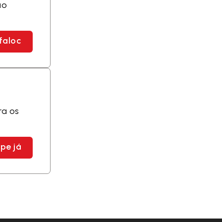
ão
faloc
ra os
pe já