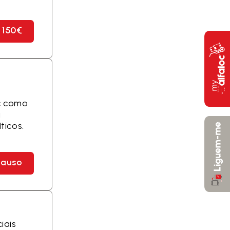
 150€
oc como
a
ticos.
lauso
iais