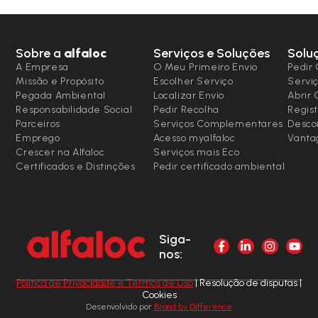
Sobre a
alfaloc
Serviços e Soluções
Solu
A Empresa
O Meu Primeiro Envio
Pedir 
Missão e Propósito
Escolher Serviço
Serviç
Pegada Ambiental
Localizar Envio
Abrir
Responsabilidade Social
Pedir Recolha
Regist
Parceiros
Serviços Complementares
Desco
Emprego
Acesso myalfaloc
Vanta
Crescer na Alfaloc
Serviços mais Eco
Certificados e Distinções
Pedir certificado ambiental
Siga-
nos:
Política de Privacidade e Termos de Uso
| Resolução de disputas |
Cookies
Desenvolvido por
Brand by Difference