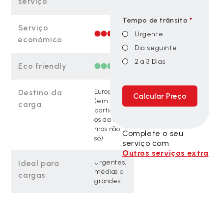
serviço
Tempo de trânsito
*
Serviço
Urgente
económico
Dia seguinte
2 a 3 Dias
Eco friendly
Destino da
Europa
Calcular Preço
(em
carga
particular
os da UE,
mas não
Complete o seu
só)
serviço com
Outros serviços extra
Ideal para
Urgentes,
médias a
cargas
grandes