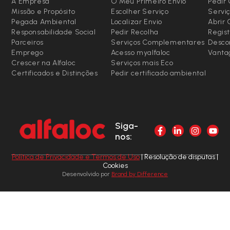
A Empresa
O Meu Primeiro Envio
Pedir 
Missão e Propósito
Escolher Serviço
Serviç
Pegada Ambiental
Localizar Envio
Abrir
Responsabilidade Social
Pedir Recolha
Regist
Parceiros
Serviços Complementares
Desco
Emprego
Acesso myalfaloc
Vanta
Crescer na Alfaloc
Serviços mais Eco
Certificados e Distinções
Pedir certificado ambiental
Siga-
nos:
Política de Privacidade e Termos de Uso
| Resolução de disputas |
Cookies
Desenvolvido por
Brand by Difference