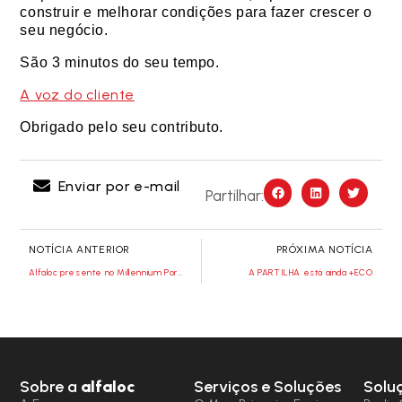
construir e melhorar condições para fazer crescer o
seu negócio.
São 3 minutos do seu tempo.
A voz do cliente
Obrigado pelo seu contributo.
Enviar por e-mail
Partilhar:
NOTÍCIA ANTERIOR
PRÓXIMA NOTÍCIA
Alfaloc presente no Millennium Portugal Exportador
A PARTILHA está ainda +ECO
Sobre a
alfaloc
Serviços e Soluções
Solu