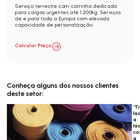
Serviço terrestre com carrinha dedicada
para cargas urgentes até 1.200kg. Serviços
de e para toda a Europa com elevada
capacidade de personalização.
Calcular Preço
Conheça alguns dos nossos clientes
deste setor:
“
T
la
a
la
c
a