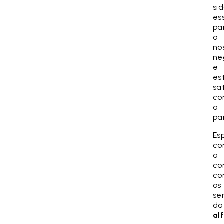
si
es
pa
o
no
ne
e
es
sat
c
a
pa
Es
co
a
co
c
os
se
da
al