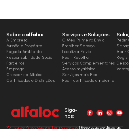
Sobre a
alfaloc
Serviços e Soluções
Solu
A Empresa
O Meu Primeiro Envio
Pedir 
Missão e Propósito
Escolher Serviço
Serviç
Pegada Ambiental
Localizar Envio
Abrir
Responsabilidade Social
Pedir Recolha
Regist
Parceiros
Serviços Complementares
Desco
Emprego
Acesso myalfaloc
Vanta
Crescer na Alfaloc
Serviços mais Eco
Certificados e Distinções
Pedir certificado ambiental
Siga-
nos:
Política de Privacidade e Termos de Uso
| Resolução de disputas |