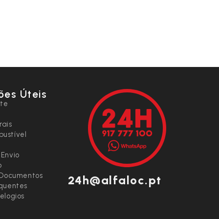
ões Úteis
nte
rais
ustível
 Envio
o
e Documentos
24h@alfaloc.pt
equentes
elogios