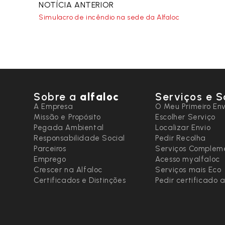
NOTÍCIA ANTERIOR
Simulacro de incêndio na sede da Alfaloc
Sobre a
alfaloc
Serviços e S
A Empresa
O Meu Primeiro Env
Missão e Propósito
Escolher Serviço
Pegada Ambiental
Localizar Envio
Responsabilidade Social
Pedir Recolha
Parceiros
Serviços Complem
Emprego
Acesso myalfaloc
Crescer na Alfaloc
Serviços mais Eco
Certificados e Distinções
Pedir certificado 