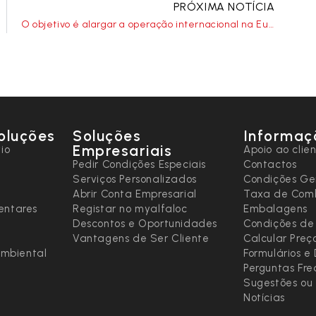
PRÓXIMA NOTÍCIA
O objetivo é alargar a operação internacional na Europa.
oluções
Soluções
Informaç
Empresariais
io
Apoio ao clie
Pedir Condições Especiais
Contactos
Serviços Personalizados
Condições Ge
Abrir Conta Empresarial
Taxa de Comb
entares
Registar no myalfaloc
Embalagens
Descontos e Oportunidades
Condições de
Vantagens de Ser Cliente
Calcular Preç
ambiental
Formulários 
Perguntas Fr
Sugestões ou 
Notícias