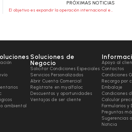
PRÓXIMAS NOTICIAS
El objetivo es expandir la operación internacional en Europa.
soluciones
Soluciones de
Informaci
Negocio
tación
Apoyo al clie
Solicitar Condiciones Especiales
Contactos
nvío
Servicios Personalizados
Condiciones 
Abrir Cuenta Comercial
Recargo por 
entarios
Regístrate en myalfaloc
Embalaje
c
Descuentos y oportunidades
Condiciones d
ógicos
Ventajas de ser cliente
Calcular prec
ado ambiental
Formularios y
Preguntas má
Sugerencias o
Noticia