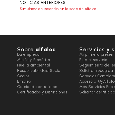
NOTICIAS ANTERIORES
Simulacro de incendio en la sede de Alfaloc
Sobre
alfaloc
Servicios y 
La empresa
Mi primera presen
Misión y Propósito
Elija el servicio
Huella ambiental
Seguimiento del e
Responsabilidad Social
Solicitar recogida
Socios
Servicios Complem
Empleo
Acceso a MyAlfalo
Creciendo en Alfaloc
Más Servicios Ecol
Certificados y Distinciones
Solicitar certific