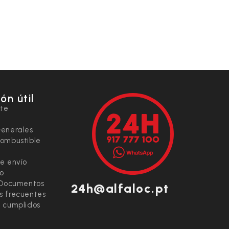
ón útil
nte
Generales
combustible
e envío
io
 Documentos
24h@alfaloc.pt
s frecuentes
 cumplidos