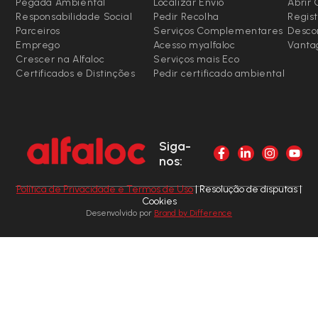
Pegada Ambiental
Localizar Envio
Abrir
Responsabilidade Social
Pedir Recolha
Regist
Parceiros
Serviços Complementares
Desco
Emprego
Acesso myalfaloc
Vanta
Crescer na Alfaloc
Serviços mais Eco
Certificados e Distinções
Pedir certificado ambiental
Siga-
nos:
Política de Privacidade e Termos de Uso
| Resolução de disputas |
Cookies
Desenvolvido por
Brand by Difference