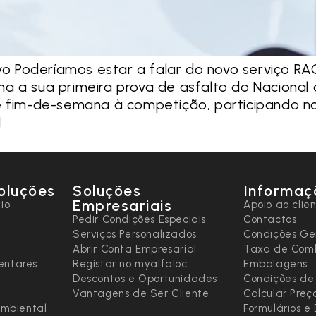
ivo Poderíamos estar a falar do novo serviço RA
a a sua primeira prova de asfalto do Nacional 
e fim-de-semana à competição, participando no 
]
oluções
Soluções
Informaç
Empresariais
io
Apoio ao clie
Pedir Condições Especiais
Contactos
Serviços Personalizados
Condições Ge
Abrir Conta Empresarial
Taxa de Comb
entares
Registar no myalfaloc
Embalagens
Descontos e Oportunidades
Condições de
Vantagens de Ser Cliente
Calcular Preç
ambiental
Formulários 