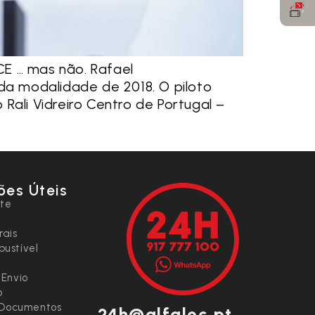
CE … mas não. Rafael
da modalidade de 2018. O piloto
Rali Vidreiro Centro de Portugal –
ões Úteis
nte
rais
ustível
 Envio
o
e Documentos
24h@alfaloc.pt