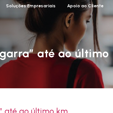
Soluções Empresariais
Apoio ao Cliente
“garra” até ao último
” até ao último km