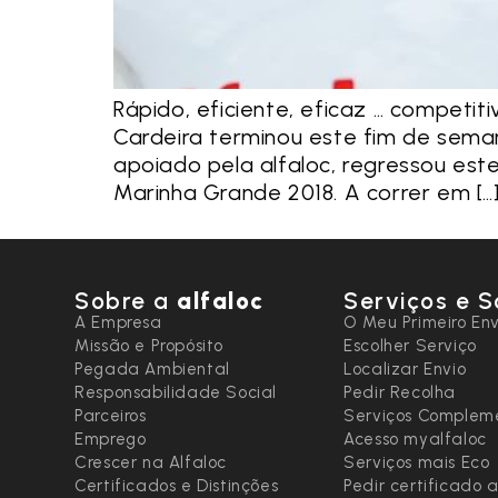
Rápido, eficiente, eficaz … competit
Cardeira terminou este fim de seman
apoiado pela alfaloc, regressou est
Marinha Grande 2018. A correr em […
Sobre a
alfaloc
Serviços e S
A Empresa
O Meu Primeiro Env
Missão e Propósito
Escolher Serviço
Pegada Ambiental
Localizar Envio
Responsabilidade Social
Pedir Recolha
Parceiros
Serviços Complem
Emprego
Acesso myalfaloc
Crescer na Alfaloc
Serviços mais Eco
Certificados e Distinções
Pedir certificado 