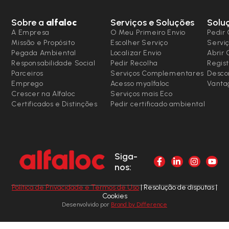
Sobre a
alfaloc
Serviços e Soluções
Solu
A Empresa
O Meu Primeiro Envio
Pedir 
Missão e Propósito
Escolher Serviço
Serviç
Pegada Ambiental
Localizar Envio
Abrir
Responsabilidade Social
Pedir Recolha
Regist
Parceiros
Serviços Complementares
Desco
Emprego
Acesso myalfaloc
Vanta
Crescer na Alfaloc
Serviços mais Eco
Certificados e Distinções
Pedir certificado ambiental
Siga-
nos:
Política de Privacidade e Termos de Uso
| Resolução de disputas |
Cookies
Desenvolvido por
Brand by Difference