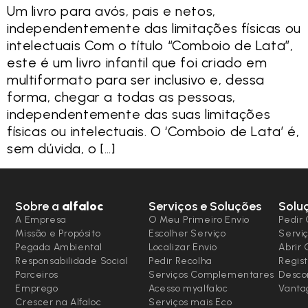
Um livro para avós, pais e netos,
independentemente das limitações físicas ou
intelectuais Com o título “Comboio de Lata”,
este é um livro infantil que foi criado em
multiformato para ser inclusivo e, dessa
forma, chegar a todas as pessoas,
independentemente das suas limitações
físicas ou intelectuais. O ‘Comboio de Lata’ é,
sem dúvida, o […]
Sobre a
alfaloc
Serviços e Soluções
Solu
A Empresa
O Meu Primeiro Envio
Pedir 
Missão e Propósito
Escolher Serviço
Serviç
Pegada Ambiental
Localizar Envio
Abrir
Responsabilidade Social
Pedir Recolha
Regist
Parceiros
Serviços Complementares
Desco
Emprego
Acesso myalfaloc
Vanta
Crescer na Alfaloc
Serviços mais Eco