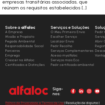
empresas transitárias associadas, que
reúnam os requisitos estabelecidos […]
Sobre a
alfaloc
Serviços e Soluções
Solu
A Empresa
O Meu Primeiro Envio
Pedir 
Missão e Propósito
Escolher Serviço
Serviç
Pegada Ambiental
Localizar Envio
Abrir
Responsabilidade Social
Pedir Recolha
Regist
Parceiros
Serviços Complementares
Desco
Emprego
Acesso myalfaloc
Vanta
Crescer na Alfaloc
Serviços mais Eco
Certificados e Distinções
Pedir certificado ambiental
Siga-
nos:
Política de Privacidade e Termos de Uso
| Resolução de disputas |