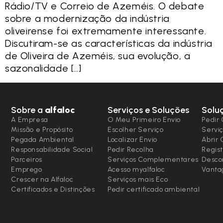
Rádio/TV e Correio de Azeméis. O debate
sobre a modernização da indústria
oliveirense foi extremamente interessante.
Discutiram-se as características da indústria
de Oliveira de Azeméis, sua evolução, a
sazonalidade […]
Sobre a
alfaloc
Serviços e Soluções
Solu
A Empresa
O Meu Primeiro Envio
Pedir 
Missão e Propósito
Escolher Serviço
Serviç
Pegada Ambiental
Localizar Envio
Abrir
Responsabilidade Social
Pedir Recolha
Regist
Parceiros
Serviços Complementares
Desco
Emprego
Acesso myalfaloc
Vanta
Crescer na Alfaloc
Serviços mais Eco
Certificados e Distinções
Pedir certificado ambiental