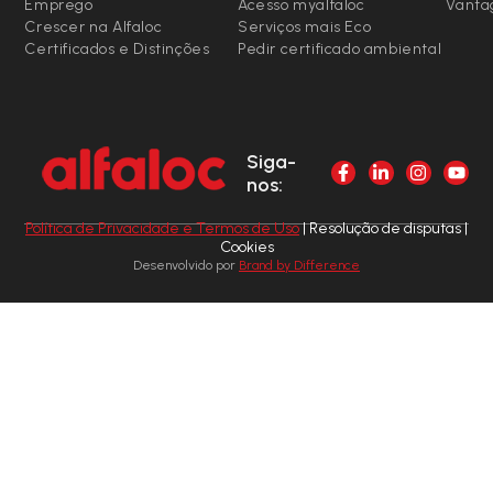
Emprego
Acesso myalfaloc
Vanta
Crescer na Alfaloc
Serviços mais Eco
Certificados e Distinções
Pedir certificado ambiental
Siga-
nos:
Política de Privacidade e Termos de Uso
| Resolução de disputas |
Cookies
Desenvolvido por
Brand by Difference