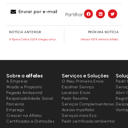
Enviar por e-mail
Partilhar:
NOTÍCIA ANTERIOR
PRÓXIMA NOTÍCIA
A Época Crítica 2024 chegou um pouco mais cedo
Viatura 100% elétrica Alfaloc
Sobre a
alfaloc
Serviços e Soluções
Solu
A Empresa
O Meu Primeiro Envio
Pedir 
Missão e Propósito
Escolher Serviço
Serviç
Pegada Ambiental
Localizar Envio
Abrir
Responsabilidade Social
Pedir Recolha
Regist
Parceiros
Serviços Complementares
Desco
Emprego
Acesso myalfaloc
Vanta
Crescer na Alfaloc
Serviços mais Eco
Certificados e Distinções
Pedir certificado ambiental