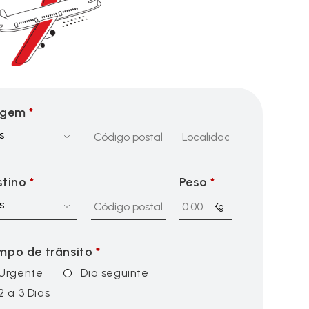
igem
*
s
stino
*
Peso
*
s
Kg
mpo de trânsito
*
Urgente
Dia seguinte
2 a 3 Dias