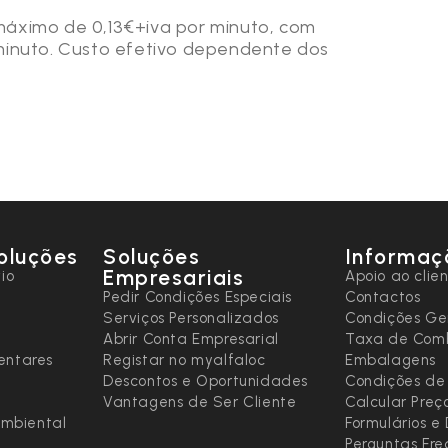
máximo de 0,13€+iva por minuto, com
 minuto. Custo efetivo dependente dos
oluções
Soluções
Informaç
Empresariais
io
Apoio ao clie
Pedir Condições Especiais
Contactos
Serviços Personalizados
Condições Ge
Abrir Conta Empresarial
Taxa de Comb
entares
Registar no myalfaloc
Embalagens
Descontos e Oportunidades
Condições de
Vantagens de Ser Cliente
Calcular Preç
ambiental
Formulários 
Perguntas Fr