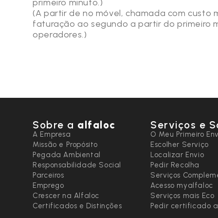
primeiro minuto.)
(A partir de nº móvel, chamada com custo 
faturação ao segundo a partir do primeiro
operadores.)
Sobre a
alfaloc
Serviços e S
A Empresa
O Meu Primeiro Env
Missão e Propósito
Escolher Serviço
Pegada Ambiental
Localizar Envio
Responsabilidade Social
Pedir Recolha
Parceiros
Serviços Complem
Emprego
Acesso myalfaloc
Crescer na Alfaloc
Serviços mais Eco
Certificados e Distinções
Pedir certificado 