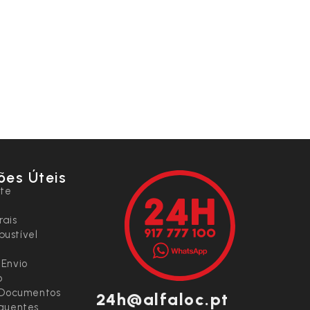
ões Úteis
nte
rais
ustível
 Envio
o
e Documentos
24h@alfaloc.pt
equentes