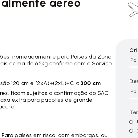
ialmente aéreo
Or
eções, nomeadamente para Países da Zona
Paí
ais acima de 65kg confirme com o Serviço
De
são 120 cm e (2xA)+(2xL)+C
< 300 cm
Paí
res, ficam sujeitos a confirmação do SAC.
taxa extra para pacotes de grande
acote.
Te
 Para países em risco, com embargos, ou