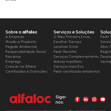
Sobre a
alfaloc
Serviços e Soluções
Solu
A Empresa
O Meu Primeiro Envio
Pedir 
Missão e Propósito
Escolher Serviço
Serviç
Pegada Ambiental
Localizar Envio
Abrir
Responsabilidade Social
Pedir Recolha
Regist
Parceiros
Serviços Complementares
Desco
Emprego
Acesso myalfaloc
Vanta
Crescer na Alfaloc
Serviços mais Eco
Certificados e Distinções
Pedir certificado ambiental
Siga-
nos: