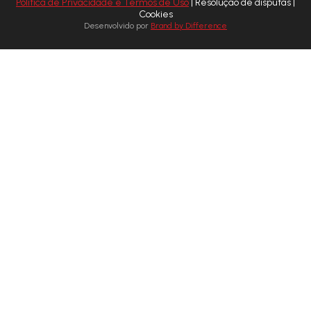
Política de Privacidade e Termos de Uso
| Resolução de disputas |
Cookies
Desenvolvido por
Brand by Difference