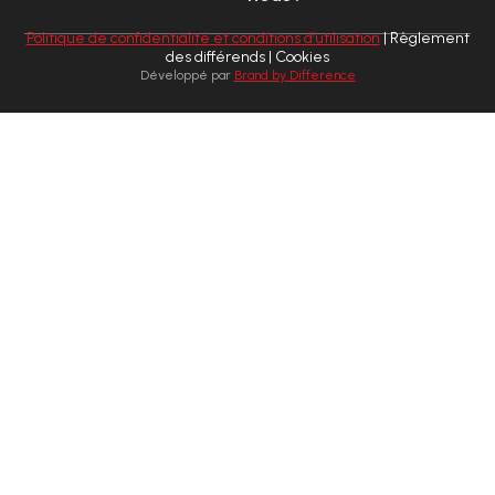
Politique de confidentialité et conditions d’utilisation
| Règlement
des différends | Cookies
Développé par
Brand by Difference