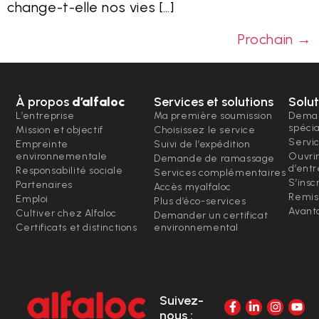
change-t-elle nos vies […]
Prochain
→
À propos
d’alfaloc
Services et solutions
Solut
L’entreprise
Ma première soumission
Deman
spéci
Mission et objectif
Choisissez le service
Servi
Empreinte
Suivi de l’expédition
environnementale
Ouvri
Demande de ramassage
d’entr
Responsabilité sociale
Services complémentaires
S’insc
Partenaires
Accès myalfaloc
Remis
Emploi
Plus d’éco-services
Avanta
Cultiver chez Alfaloc
Demander un certificat
Certificats et distinctions
environnemental
Suivez-
nous :