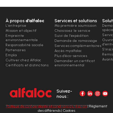
À propos
d’alfaloc
Services et solutions
Solut
L’entreprise
Ma première soumission
Deman
spéci
Mission et objectif
Choisissez le service
Servi
Empreinte
Suivi de l’expédition
environnementale
Ouvri
Demande de ramassage
d’entr
Responsabilité sociale
Services complémentaires
S’insc
Partenaires
Accès myalfaloc
Remis
Emploi
Plus d’éco-services
Avanta
Cultiver chez Alfaloc
Demander un certificat
Certificats et distinctions
environnemental
Suivez-
nous :
Politique de confidentialité et conditions d’utilisation
| Règlement
des différends | Cookies