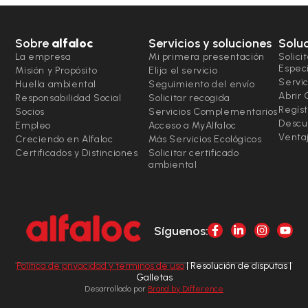
Sobre
alfaloc
Servicios y soluciones
Solu
La empresa
Mi primera presentación
Solici
Espec
Misión y Propósito
Elija el servicio
Servic
Huella ambiental
Seguimiento del envío
Abrir
Responsabilidad Social
Solicitar recogida
Regíst
Socios
Servicios Complementarios
Descu
Empleo
Acceso a MyAlfaloc
Ventaj
Creciendo en Alfaloc
Más Servicios Ecológicos
Certificados y Distinciones
Solicitar certificado
ambiental
Síguenos:
Política de privacidad y términos de uso
| Resolución de disputas |
Galletas
Desarrollado por
Brand by Difference