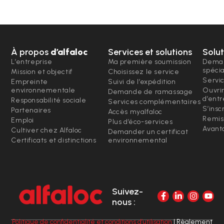
À propos
d’alfaloc
Services et solutions
Solut
L’entreprise
Ma première soumission
Deman
spéci
Mission et objectif
Choisissez le service
Servi
Empreinte
Suivi de l’expédition
environnementale
Ouvri
Demande de ramassage
d’entr
Responsabilité sociale
Services complémentaires
S’insc
Partenaires
Accès myalfaloc
Remis
Emploi
Plus d’éco-services
Avanta
Cultiver chez Alfaloc
Demander un certificat
Certificats et distinctions
environnemental
Suivez-
nous :
Politique de confidentialité et conditions d’utilisation
| Règlement