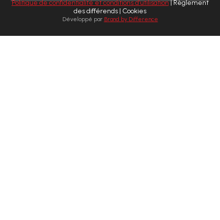
Politique de confidentialité et conditions d’utilisation
| Règlement
des différends | Cookies
Développé par
Brand by Difference