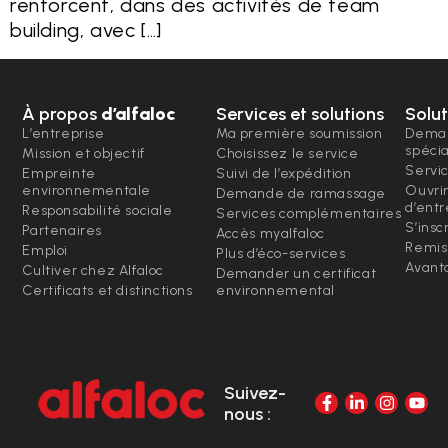
renforcent, dans des activités de team
building, avec […]
À propos
d’alfaloc
Services et solutions
Solut
L’entreprise
Ma première soumission
Deman
spéci
Mission et objectif
Choisissez le service
Servi
Empreinte
Suivi de l’expédition
environnementale
Ouvri
Demande de ramassage
d’entr
Responsabilité sociale
Services complémentaires
S’insc
Partenaires
Accès myalfaloc
Remis
Emploi
Plus d’éco-services
Avanta
Cultiver chez Alfaloc
Demander un certificat
Certificats et distinctions
environnemental
Suivez-
nous :