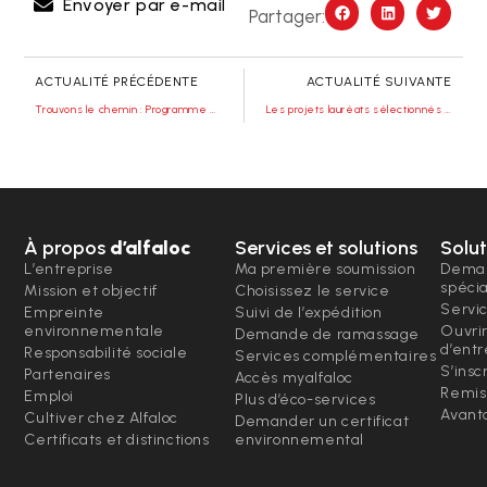
Envoyer par e-mail
Partager:
ACTUALITÉ PRÉCÉDENTE
ACTUALITÉ SUIVANTE
Trouvons le chemin : Programme de formation 2023/24
Les projets lauréats sélectionnés à l’IPAM
À propos
d’alfaloc
Services et solutions
Solut
L’entreprise
Ma première soumission
Deman
spéci
Mission et objectif
Choisissez le service
Servi
Empreinte
Suivi de l’expédition
environnementale
Ouvri
Demande de ramassage
d’entr
Responsabilité sociale
Services complémentaires
S’insc
Partenaires
Accès myalfaloc
Remis
Emploi
Plus d’éco-services
Avanta
Cultiver chez Alfaloc
Demander un certificat
Certificats et distinctions
environnemental