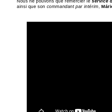
Nous ne pouvons que remercier le
service 
ainsi que son
commandant par intérim
,
Mári