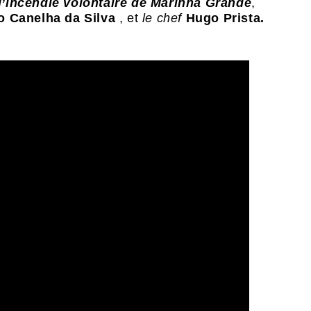
d’incendie volontaire de Marinha Grande
,
o Canelha da Silva
, et
le chef
Hugo Prista.