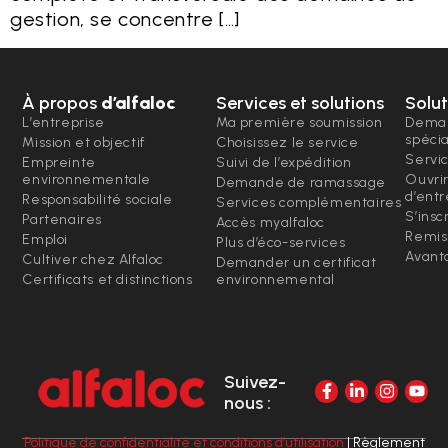
gestion, se concentre […]
À propos
d’alfaloc
Services et solutions
Solut
L’entreprise
Ma première soumission
Deman
spéci
Mission et objectif
Choisissez le service
Servi
Empreinte
Suivi de l’expédition
environnementale
Ouvri
Demande de ramassage
d’entr
Responsabilité sociale
Services complémentaires
S’insc
Partenaires
Accès myalfaloc
Remis
Emploi
Plus d’éco-services
Avanta
Cultiver chez Alfaloc
Demander un certificat
Certificats et distinctions
environnemental
Suivez-
nous :
Politique de confidentialité et conditions d’utilisation
| Règlement