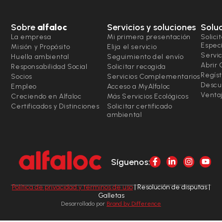
Sobre
alfaloc
Servicios y soluciones
Solu
La empresa
Mi primera presentación
Solici
Espec
Misión y Propósito
Elija el servicio
Servic
Huella ambiental
Seguimiento del envío
Abrir
Responsabilidad Social
Solicitar recogida
Regíst
Socios
Servicios Complementarios
Descu
Empleo
Acceso a MyAlfaloc
Ventaj
Creciendo en Alfaloc
Más Servicios Ecológicos
Certificados y Distinciones
Solicitar certificado
ambiental
Síguenos:
Política de privacidad y términos de uso
| Resolución de disputas |
Galletas
Desarrollado por
Brand by Difference