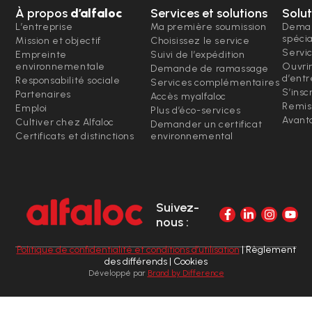
À propos
d’alfaloc
Services et solutions
Solut
L’entreprise
Ma première soumission
Deman
spéci
Mission et objectif
Choisissez le service
Servi
Empreinte
Suivi de l’expédition
environnementale
Ouvri
Demande de ramassage
d’entr
Responsabilité sociale
Services complémentaires
S’insc
Partenaires
Accès myalfaloc
Remis
Emploi
Plus d’éco-services
Avanta
Cultiver chez Alfaloc
Demander un certificat
Certificats et distinctions
environnemental
Suivez-
nous :
Politique de confidentialité et conditions d’utilisation
| Règlement
des différends | Cookies
Développé par
Brand by Difference