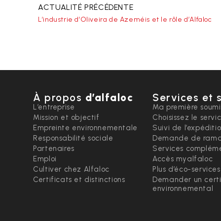
ACTUALITÉ PRÉCÉDENTE
L’industrie d’Oliveira de Azeméis et le rôle d’Alfaloc
À propos
d’alfaloc
Services et 
L’entreprise
Ma première soumi
Mission et objectif
Choisissez le servi
Empreinte environnementale
Suivi de l’expéditi
Responsabilité sociale
Demande de rama
Partenaires
Services compléme
Emploi
Accès myalfaloc
Cultiver chez Alfaloc
Plus d’éco-services
Certificats et distinctions
Demander un certi
environnemental