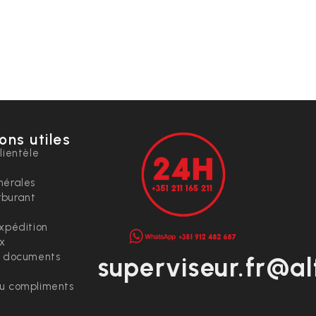
ons utiles
lientèle
nérales
rburant
expédition
ix
t documents
superviseur.fr@al
ou compliments