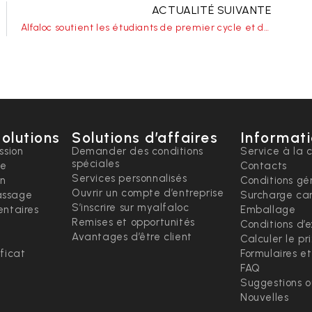
ACTUALITÉ SUIVANTE
Alfaloc soutient les étudiants de premier cycle et de master
solutions
Solutions d’affaires
Informati
ssion
Demander des conditions
Service à la c
spéciales
ce
Contacts
Services personnalisés
on
Conditions gé
Ouvrir un compte d’entreprise
ssage
Surcharge ca
S’inscrire sur myalfaloc
ntaires
Emballage
Remises et opportunités
Conditions d’
Avantages d’être client
Calculer le pr
ficat
Formulaires e
FAQ
Suggestions 
Nouvelles