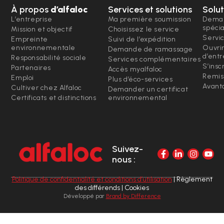
À propos
d’alfaloc
Services et solutions
Solut
L’entreprise
Ma première soumission
Deman
spéci
Mission et objectif
Choisissez le service
Servi
Empreinte
Suivi de l’expédition
environnementale
Ouvri
Demande de ramassage
d’entr
Responsabilité sociale
Services complémentaires
S’insc
Partenaires
Accès myalfaloc
Remis
Emploi
Plus d’éco-services
Avanta
Cultiver chez Alfaloc
Demander un certificat
Certificats et distinctions
environnemental
Suivez-
nous :
Politique de confidentialité et conditions d’utilisation
| Règlement
des différends | Cookies
Développé par
Brand by Difference