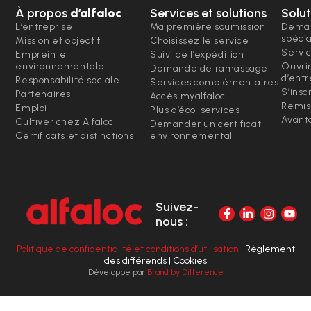
À propos
d’alfaloc
Services et solutions
Solut
L’entreprise
Ma première soumission
Deman
spéci
Mission et objectif
Choisissez le service
Servi
Empreinte
Suivi de l’expédition
environnementale
Ouvri
Demande de ramassage
d’entr
Responsabilité sociale
Services complémentaires
S’insc
Partenaires
Accès myalfaloc
Remis
Emploi
Plus d’éco-services
Avanta
Cultiver chez Alfaloc
Demander un certificat
Certificats et distinctions
environnemental
Suivez-
nous :
Politique de confidentialité et conditions d’utilisation
| Règlement
des différends | Cookies
Développé par
Brand by Difference