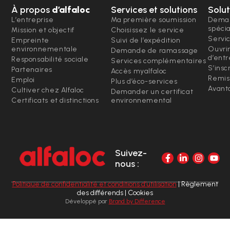
À propos
d’alfaloc
Services et solutions
Solut
L’entreprise
Ma première soumission
Deman
spéci
Mission et objectif
Choisissez le service
Servi
Empreinte
Suivi de l’expédition
environnementale
Ouvri
Demande de ramassage
d’entr
Responsabilité sociale
Services complémentaires
S’insc
Partenaires
Accès myalfaloc
Remis
Emploi
Plus d’éco-services
Avanta
Cultiver chez Alfaloc
Demander un certificat
Certificats et distinctions
environnemental
Suivez-
nous :
Politique de confidentialité et conditions d’utilisation
| Règlement
des différends | Cookies
Développé par
Brand by Difference