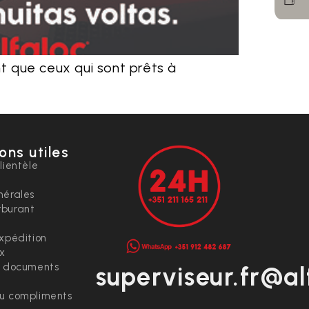
t que ceux qui sont prêts à
ons utiles
lientèle
nérales
rburant
expédition
ix
t documents
superviseur.fr@al
ou compliments