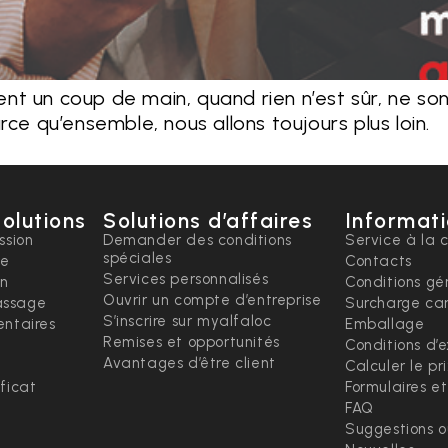
t un coup de main, quand rien n’est sûr, ne son
rce qu’ensemble, nous allons toujours plus loin.
solutions
Solutions d’affaires
Informati
ssion
Demander des conditions
Service à la c
spéciales
ce
Contacts
Services personnalisés
on
Conditions gé
Ouvrir un compte d’entreprise
ssage
Surcharge ca
S’inscrire sur myalfaloc
ntaires
Emballage
Remises et opportunités
Conditions d’
Avantages d’être client
Calculer le pr
ficat
Formulaires e
FAQ
Suggestions 