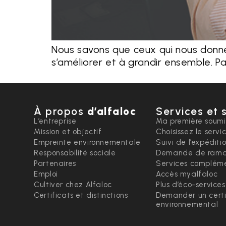
Nous savons que ceux qui nous donnen
s’améliorer et à grandir ensemble. Pa
À propos
d’alfaloc
Services et 
L’entreprise
Ma première soumi
Mission et objectif
Choisissez le servi
Empreinte environnementale
Suivi de l’expéditi
Responsabilité sociale
Demande de rama
Partenaires
Services compléme
Emploi
Accès myalfaloc
Cultiver chez Alfaloc
Plus d’éco-services
Certificats et distinctions
Demander un certi
environnemental