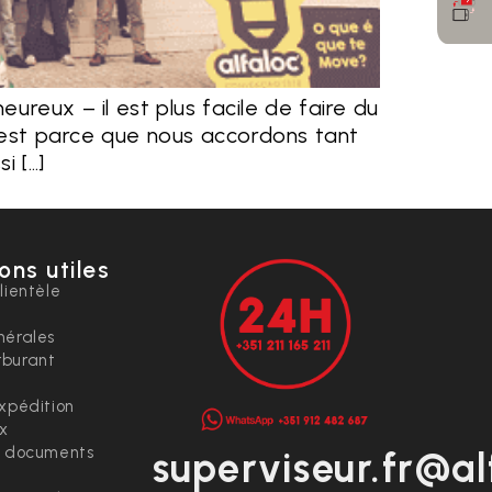
eux – il est plus facile de faire du
 C’est parce que nous accordons tant
i […]
ons utiles
lientèle
nérales
rburant
expédition
ix
t documents
superviseur.fr@al