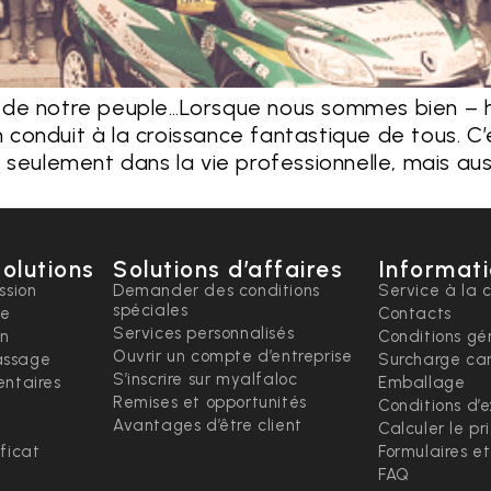
de notre peuple…Lorsque nous sommes bien – heur
un conduit à la croissance fantastique de tous.
seulement dans la vie professionnelle, mais auss
solutions
Solutions d’affaires
Informati
ssion
Demander des conditions
Service à la c
spéciales
ce
Contacts
Services personnalisés
on
Conditions gé
Ouvrir un compte d’entreprise
ssage
Surcharge ca
S’inscrire sur myalfaloc
ntaires
Emballage
Remises et opportunités
Conditions d’
Avantages d’être client
Calculer le pr
ficat
Formulaires e
FAQ