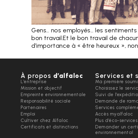
Gens… nos employés… les sentiments 
bon travail.Et le bon travail de chac
d’importance à « être heureux », non 
À propos
d’alfaloc
Services et 
L’entreprise
Ma première soumi
Mission et objectif
Choisissez le servi
Empreinte environnementale
Suivi de l’expéditi
Responsabilité sociale
Demande de rama
Partenaires
Services compléme
Emploi
Accès myalfaloc
Cultiver chez Alfaloc
Plus d’éco-services
Certificats et distinctions
Demander un certi
environnemental