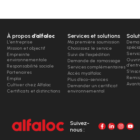
À propos
d’alfaloc
Services et solutions
Solut
L’entreprise
Ma première soumission
Deman
spéci
Mission et objectif
Choisissez le service
Servi
Empreinte
Suivi de l’expédition
environnementale
Ouvri
Demande de ramassage
d’entr
Responsabilité sociale
Services complémentaires
S’insc
Partenaires
Accès myalfaloc
Remis
Emploi
Plus d’éco-services
Avanta
Cultiver chez Alfaloc
Demander un certificat
Certificats et distinctions
environnemental
Suivez-
nous :