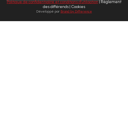
Politique de confidentialité et conditions d’utilisation
| Règlement
des différends | Cookies
Développé par
Brand by Difference